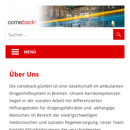
Zum
Inhalt
springen
MENÜ
Über Uns
Die comeback gGmbH ist eine Gesellschaft im ambulanten
Drogenhilfesystem in Bremen. Unsere Kernkompetenzen
liegen in der sozialen Arbeit mit differenzierten
Hilfsangeboten für drogengefährdete und -abhängige
Menschen im Bereich der niedrigschwelligen
medizinischen und sozialen Regelversorgung. Unser Team
besteht Mitarbeiter:innen der verschiedensten