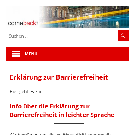
Zum
Inhalt
springen
MENÜ
Erklärung zur Barrierefreiheit
Hier geht es zur
Info über die Erklärung zur
Barrierefreiheit in leichter Sprache
Wir bemühen uns, diesen Webauftritt oder mobile